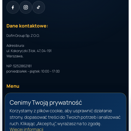
Dane kontaktowe:
Dofin Group Sp. Z O.O.
Adres biura:
ul. Kokoryczki 3 lok. 47, 04-191
Warszawa,
NIP: 5252862181
poniedziałek – piątek: 10:00 – 17:00
Menu
O nas
Oferta
Cenimy Twoją prywatność
Narzędzia
Baza wiedzy
Korzystamy z plików cookie, aby usprawnić działanie
Kontakt
strony, dopasować treści do Twoich potrzeb i analizować
ruch. Klikając „Akceptuj”, wyrażasz na to zgodę.
Dodatkowe informacje
Więcej informacji