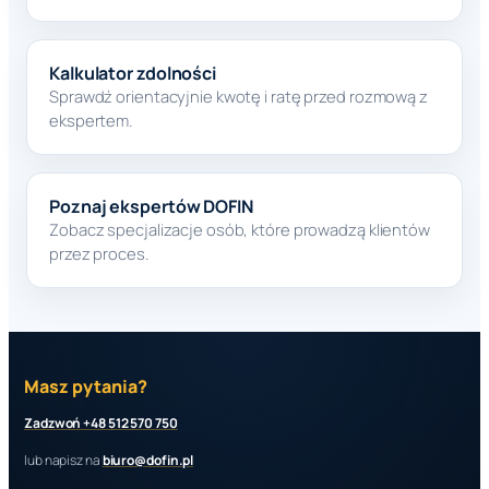
Kalkulator zdolności
Sprawdź orientacyjnie kwotę i ratę przed rozmową z
ekspertem.
Poznaj ekspertów DOFIN
Zobacz specjalizacje osób, które prowadzą klientów
przez proces.
Masz pytania?
Zadzwoń +48 512 570 750
lub napisz na
biuro@dofin.pl