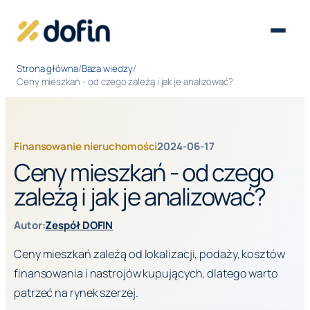
Otwórz
menu
Strona główna
/
Baza wiedzy
/
Ceny mieszkań - od czego zależą i jak je analizować?
Finansowanie nieruchomości
2024-06-17
Ceny mieszkań - od czego
zależą i jak je analizować?
Autor:
Zespół DOFIN
Ceny mieszkań zależą od lokalizacji, podaży, kosztów
finansowania i nastrojów kupujących, dlatego warto
patrzeć na rynek szerzej.