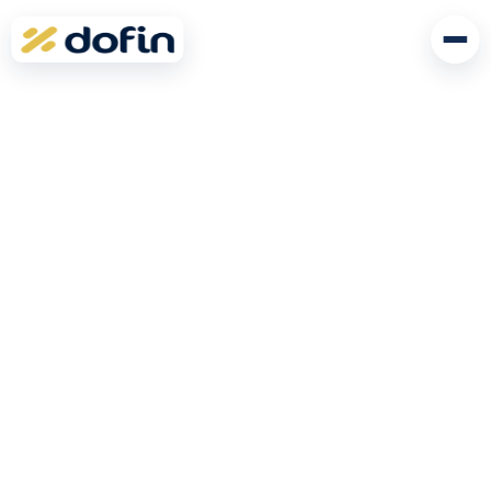
Otwó
menu