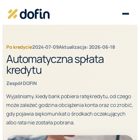
Otwórz
menu
Po kredycie
2024-07-09
Aktualizacja: 2026-06-18
Automatyczna spłata
kredytu
Zespół DOFIN
Wyjaśniamy, kiedy bank pobiera ratę kredytu, od czego
może zależeć godzina obciążenia konta oraz co zrobić,
gdy pojawia się komunikat o środkach oczekujących
albo rata nie została pobrana.