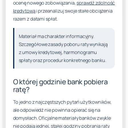
ocenę nowego zobowiązania,
sprawdź zdolność
kredytową
i przeanalizuj swoje stałe obciążenia
razem z datami spłat.
Materiał ma charakter informacyjny.
Szczegółowe zasady poboru raty wynikają
z umowy kredytowej, harmonogramu
spłaty oraz procedur konkretnego banku.
O której godzinie bank pobiera
ratę?
To jedno z najczęstszych pytań użytkowników,
ale odpowiedź nie powinna opierać się na
domysłach. Oficjalne materiały banków zwykle
nie podają jednej, stałej godziny pobrania raty