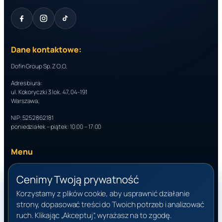
Dane kontaktowe:
Dofin Group Sp. Z O.O.
Adres biura:
ul. Kokoryczki 3 lok. 47, 04-191
Warszawa,
NIP: 5252862181
poniedziałek – piątek: 10:00 – 17:00
Menu
O nas
Oferta
Cenimy Twoją prywatność
Narzędzia
Baza wiedzy
Korzystamy z plików cookie, aby usprawnić działanie
Kontakt
strony, dopasować treści do Twoich potrzeb i analizować
ruch. Klikając „Akceptuj”, wyrażasz na to zgodę.